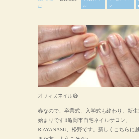
む
ル
ン
オフィスネイル😊
春なので、卒業式、入学式も終わり、新生
始まりです‼️亀岡市自宅ネイルサロン、
R.AYANASU、松野です。新しくこちらに
きた方、ようこそ☺þ