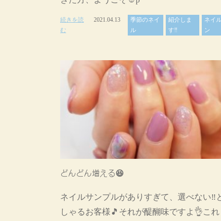
続きを読
2021.04.13
季節のネイ
紹介しま
ネイ
む
ル
す‼
ン
どんどん増える😆
ネイルサンプルがありすぎて、選べない‼️
しゃるお客様🎵それが醍醐味ですよ👌これ