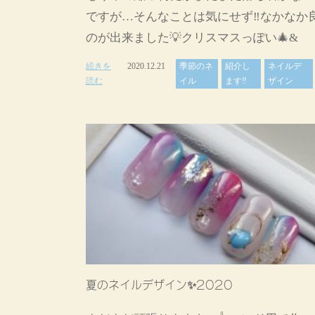
ですが…そんなことは気にせず‼️なかなか
のが出来ました💡クリスマスっぽい🎄&
続きを
2020.12.21
季節のネ
紹介し
ネイルデ
読む
イル
ます‼
ザイン
夏のネイルデザイン✨2020