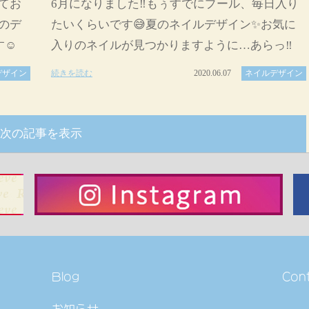
てお
6月になりました‼️もぅすでにプール、毎日入り
のデ
たいくらいです😅夏のネイルデザイン✨お気に
☺️
入りのネイルが見つかりますように…あらっ‼
デザイン
続きを読む
2020.06.07
ネイルデザイン
次の記事を表示
Blog
Con