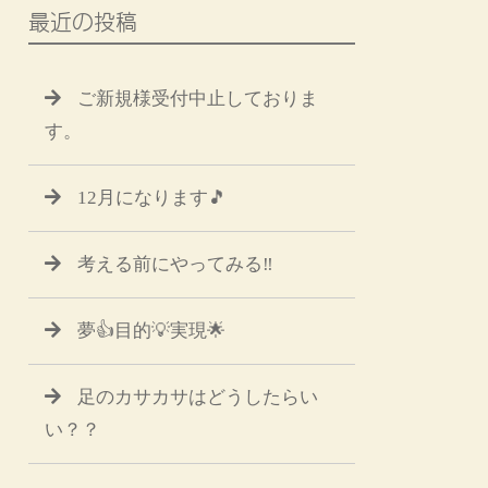
最近の投稿
ご新規様受付中止しておりま
す。
12月になります🎵
考える前にやってみる‼️
夢👍目的💡実現🌟
足のカサカサはどうしたらい
い？？