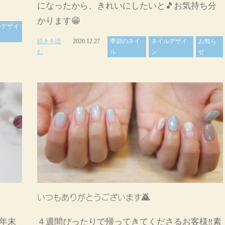
になったから、きれいにしたいと🎵お気持ち分
かります😁
ルデザイ
続きを読
2020.12.27
季節のネイ
ネイルデザイ
お知ら
む
ル
ン
せ
いつもありがとうございます🙇
年末
４週間ぴったりで帰ってきてくださるお客様‼️素