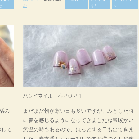
せ
む
ル
す‼
ン
ハンドネイル 春２０２１
活の
まだまだ朝が寒い日も多いですが、ふとした時
に春を感じるようになってきましたね🌸暖かい
越して
気温の時もあるので、ほっとする日も出てきま
した。春本番ももう一押しですね😊つくしや梅