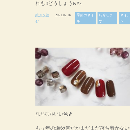
れも‼️どうしょう&#x
続きを読
2021.02.16
季節のネイ
紹介しま
ネイ
む
ル
す‼
ン
なかなかいい色🎵
もぅ年の瀬😵何だかまだまだ落ち着かない