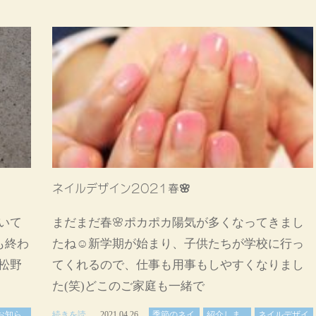
ネイルデザイン2021春🌸
いて
まだまだ春🌸ポカポカ陽気が多くなってきまし
も終わ
たね☺️新学期が始まり、子供たちが学校に行っ
松野
てくれるので、仕事も用事もしやすくなりまし
た(笑)どこのご家庭も一緒で
お知ら
続きを読
2021.04.26
季節のネイ
紹介しま
ネイルデザイ