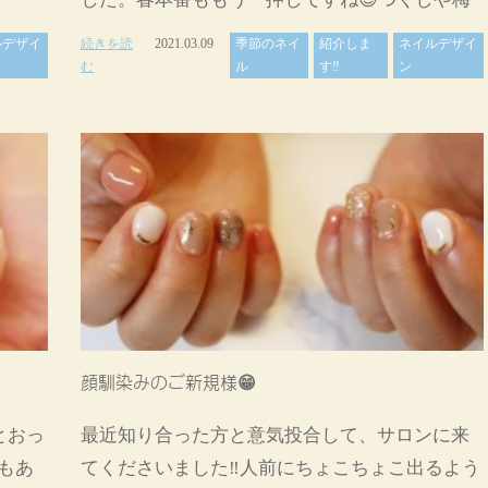
ルデザイ
続きを読
2021.03.09
季節のネイ
紹介しま
ネイルデザイ
む
ル
す‼
ン
顔馴染みのご新規様😁
とおっ
最近知り合った方と意気投合して、サロンに来
もあ
てくださいました‼️人前にちょこちょこ出るよう