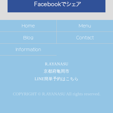
Home
Menu
Blog
Contact
Information
R.AYANASU
京都府亀岡市
LINE簡単予約は
こちら
COPYRIGHT © R.AYANASU All rights reserved.