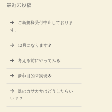
最近の投稿
ご新規様受付中止しておりま
す。
12月になります🎵
考える前にやってみる‼️
夢👍目的💡実現🌟
足のカサカサはどうしたらい
い？？