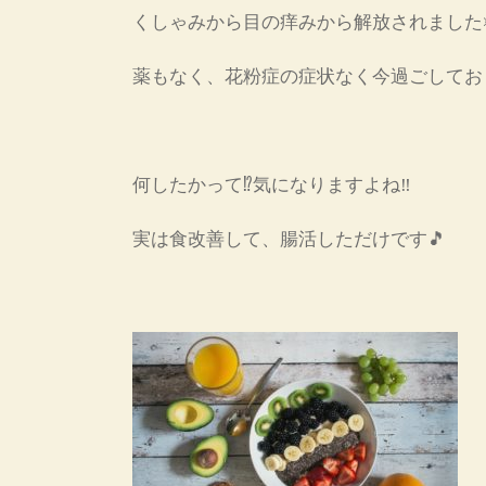
くしゃみから目の痒みから解放されました👏🎉
薬もなく、花粉症の症状なく今過ごしてお
何したかって⁉️気になりますよね‼️
実は食改善して、腸活しただけです🎵