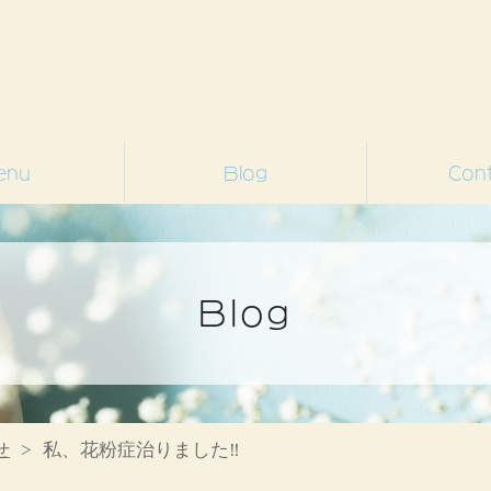
enu
Blog
Con
ネイルデザイン
季節のネイル
紹介します‼
お知らせ
ネイルデザイン フットネイル
Blog
せ
私、花粉症治りました‼️